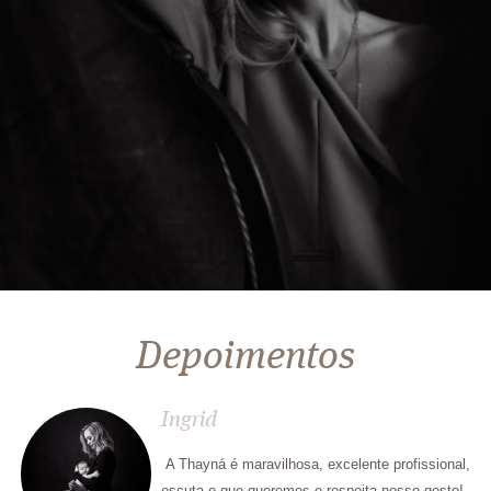
Depoimentos
Ingrid
A Thayná é maravilhosa, excelente profissional,
escuta o que queremos e respeita nosso gosto!